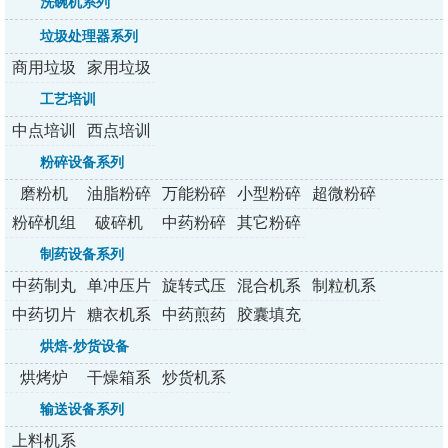
洗碗机系列
垃圾处理器系列
商用垃圾
家用垃圾
处理器
处理器
工艺培训
中点培训
西点培训
粉碎设备系列
磨粉机
油脂粉碎
万能粉碎
小型粉碎
超微粉碎
机
机
机系列
机/组
粉碎机组
破碎机
中药粉碎
其它粉碎
机
机
制药设备系列
中药制丸
单冲压片
旋转式压
混合机系
制粒机系
机
机
片机
列
列
中药切片
糖衣机系
中药煎药
胶囊填充
机
列
机系列
机
烘焙-炒货设备
烘烤炉
干燥箱系
炒货机系
列
列
输送设备系列
上料机系