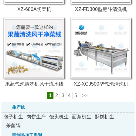
XZ-680A切菜机
XZ-FD300型翻斗清洗机
果蔬气泡清洗机风干流水线
XZ-XCJ500型气泡清洗机
1
2
3
4
5
>>
生产线
包子机生
肉饼生产
馒头机生
面条机生
酥饼机生
产线
线
产线
产线
产线
杀菌锅
面制品加工系列