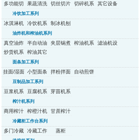
多功能切
果蔬清洗
切丝切片
切碎机系
其它设备
菜机
机
切丁机
列
冷饮加工系列
冰淇淋机
冷饮机系
制冰机刨
系列
列
冰机
油炸机和榨油机系列
真空油炸
半自动油
夹层锅煮
榨油机系
滤油机设
机
炸机
锅
列
备
炒货机系
榨油其它
列
配套设备
面条加工系列
挂面/湿面
小型面条
拌粉拌面
自动煎饼
面条机
机
机
机
豆制品加工系列
豆浆机系
豆腐机系
芽苗机系
列
列
列
榨汁机系列
商用榨汁
榨橙汁机
甘蔗榨汁
机
机
冷藏柜工作台系列
多门冷藏
冷藏工作
蒸柜
柜系列
台系列