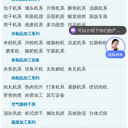
包子机系
馒头机系
月饼机系
酥饼机系
汤圆机系
列
列
列
列
列
饺子机系
和面机搅
压面机面
醒发箱烘
蒸饭车蒸
列
拌机
条机
烤炉
包炉
饼干机系
烧麦机系
多功能垫
捏花机设
可以介绍下你们的产品么？
列
列
纸机
备
米制品加工系列
米粉机系
河粉机系
猪肠粉机
凉皮机系
拉肠粉机
列
列
系列
列
系列
磨浆机
糍粑机系
芋圆机系
列
列
鱼制品加工设备
杀鱼机系
切鱼片机
去鱼鳞机
鱼丸机系
列
系列
系列
列
肉制品加工系列
肉丸机系
熟肉切片
打浆机系
灌肠机系
绞切肉机
列
机系列
列
列
带骨肉类
肉类加工
其它设备
加工设备
设备
空气能烘干房
顶吹风烘
柜式烘干
侧吹风烘
高效除湿
分体式烘
干房
房
干房
烘干房
干机
蔬菜加工系列