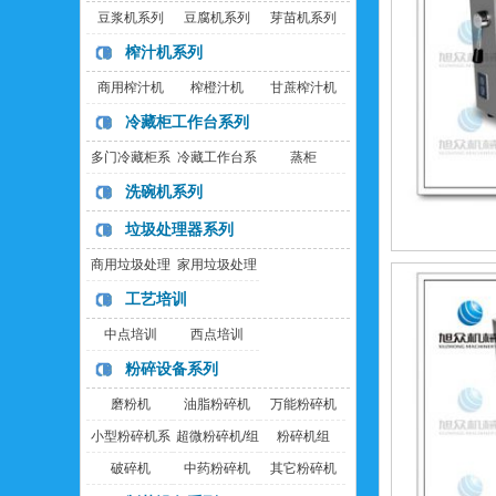
豆浆机系列
豆腐机系列
芽苗机系列
榨汁机系列
商用榨汁机
榨橙汁机
甘蔗榨汁机
冷藏柜工作台系列
多门冷藏柜系
冷藏工作台系
蒸柜
列
列
洗碗机系列
垃圾处理器系列
商用垃圾处理
家用垃圾处理
器
器
工艺培训
中点培训
西点培训
粉碎设备系列
磨粉机
油脂粉碎机
万能粉碎机
小型粉碎机系
超微粉碎机/组
粉碎机组
列
破碎机
中药粉碎机
其它粉碎机