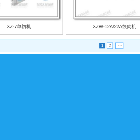
XZ-7单切机
XZW-12A/22A绞肉机
1
2
>>