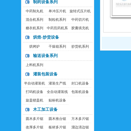
制药设备系列
中药制丸机
单冲压片机
旋转式压片机
混合机系列
制粒机系列
中药切片机
糖衣机系列
中药煎药机系
胶囊填充机
列
烘焙-炒货设备
烘烤炉
干燥箱系列
炒货机系列
输送设备系列
上料机系列
灌装包装设备
半自动灌装机
灌装生产线
封口机设备
打码机设备
全自动灌装线
包装机设备
旋盖锁盖机
贴标机设备
木工加工设备
圆木多片锯
圆木推台锯
方木多片锯
改厚多片锯
板材多片锯
溜边清边锯