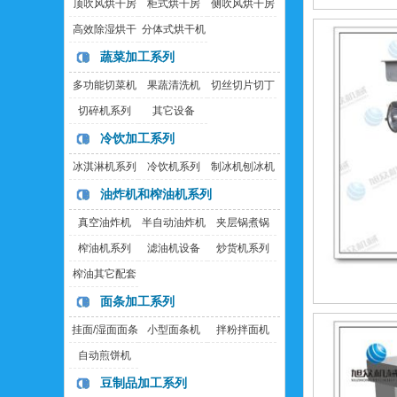
顶吹风烘干房
柜式烘干房
侧吹风烘干房
高效除湿烘干
分体式烘干机
房
蔬菜加工系列
多功能切菜机
果蔬清洗机
切丝切片切丁
机
切碎机系列
其它设备
冷饮加工系列
冰淇淋机系列
冷饮机系列
制冰机刨冰机
油炸机和榨油机系列
真空油炸机
半自动油炸机
夹层锅煮锅
榨油机系列
滤油机设备
炒货机系列
榨油其它配套
设备
面条加工系列
挂面/湿面面条
小型面条机
拌粉拌面机
机
自动煎饼机
豆制品加工系列