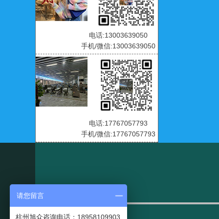
电话:13003639050
手机/微信:13003639050
电话:17767057793
手机/微信:17767057793
请您留言
杭州旭众咨询电话：18958109903