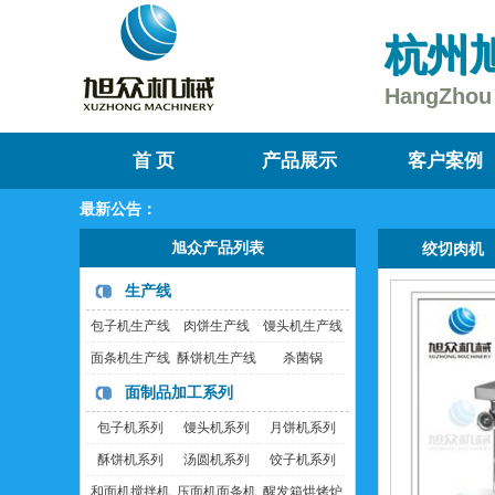
杭州
HangZhou 
首 页
产品展示
客户案例
最新公告：
旭众产品列表
绞切肉机
生产线
包子机生产线
肉饼生产线
馒头机生产线
面条机生产线
酥饼机生产线
杀菌锅
面制品加工系列
包子机系列
馒头机系列
月饼机系列
酥饼机系列
汤圆机系列
饺子机系列
和面机搅拌机
压面机面条机
醒发箱烘烤炉