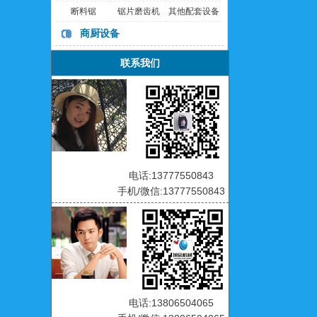
断料锯
锯片磨齿机
其他配套设备
商厨设备
联系我们
电话:13777550843
手机/微信:13777550843
电话:13806504065