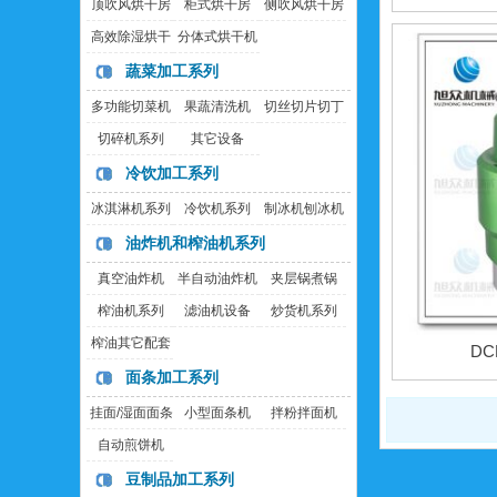
顶吹风烘干房
柜式烘干房
侧吹风烘干房
高效除湿烘干
分体式烘干机
房
蔬菜加工系列
多功能切菜机
果蔬清洗机
切丝切片切丁
机
切碎机系列
其它设备
冷饮加工系列
冰淇淋机系列
冷饮机系列
制冰机刨冰机
油炸机和榨油机系列
真空油炸机
半自动油炸机
夹层锅煮锅
榨油机系列
滤油机设备
炒货机系列
榨油其它配套
DC
设备
面条加工系列
挂面/湿面面条
小型面条机
拌粉拌面机
机
自动煎饼机
豆制品加工系列