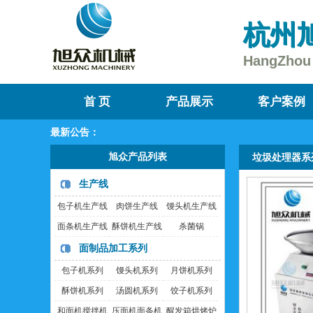
杭州
HangZhou 
首 页
产品展示
客户案例
最新公告：
旭众产品列表
垃圾处理器系
生产线
包子机生产线
肉饼生产线
馒头机生产线
面条机生产线
酥饼机生产线
杀菌锅
面制品加工系列
包子机系列
馒头机系列
月饼机系列
酥饼机系列
汤圆机系列
饺子机系列
和面机搅拌机
压面机面条机
醒发箱烘烤炉