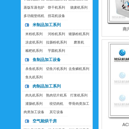
蒸饭车蒸包炉
饼干机系列
烧麦机系列
多功能垫纸机
捏花机设备
米制品加工系列
商
米粉机系列
河粉机系列
猪肠粉机系列
凉皮机系列
拉肠粉机系列
磨浆机
糍粑机系列
芋圆机系列
鱼制品加工设备
杀鱼机系列
切鱼片机系列
去鱼鳞机系列
鱼丸机系列
肉制品加工系列
肉丸机系列
熟肉切片机系
打浆机系列
列
灌肠机系列
绞切肉机
带骨肉类加工
设备
肉类加工设备
其它设备
空气能烘干房
A