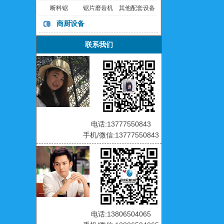
断料锯
锯片磨齿机
其他配套设备
商厨设备
联系我们
电话:13777550843
手机/微信:13777550843
电话:13806504065