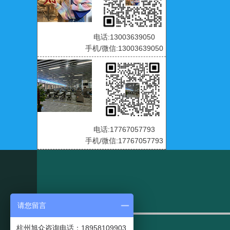
电话:13003639050
手机/微信:13003639050
电话:17767057793
手机/微信:17767057793
请您留言
杭州旭众咨询电话：18958109903