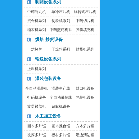
制药设备系列
中药制丸机
单冲压片机
旋转式压片机
混合机系列
制粒机系列
中药切片机
糖衣机系列
中药煎药机系
胶囊填充机
列
烘焙-炒货设备
烘烤炉
干燥箱系列
炒货机系列
输送设备系列
上料机系列
灌装包装设备
半自动灌装机
灌装生产线
封口机设备
打码机设备
全自动灌装线
包装机设备
旋盖锁盖机
贴标机设备
木工加工设备
圆木多片锯
圆木推台锯
方木多片锯
改厚多片锯
板材多片锯
溜边清边锯