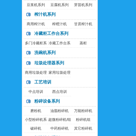
豆浆机系列
豆腐机系列
芽苗机系列
榨汁机系列
商用榨汁机
榨橙汁机
甘蔗榨汁机
冷藏柜工作台系列
多门冷藏柜系
冷藏工作台系
蒸柜
列
列
洗碗机系列
垃圾处理器系列
商用垃圾处理
家用垃圾处理
器
器
工艺培训
中点培训
西点培训
粉碎设备系列
磨粉机
油脂粉碎机
万能粉碎机
小型粉碎机系
超微粉碎机/组
粉碎机组
列
破碎机
中药粉碎机
其它粉碎机