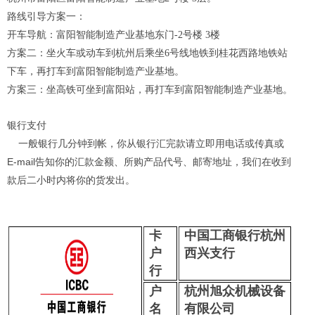
路线引导方案一：
开车导航：富
阳智能制造产业基地东门-2号楼 3楼
方案二：坐火车或动车到杭州后乘坐6号线地铁到桂花西路地铁站
下车，再打车到富
阳智能制造产业基地
。
方案三：坐高铁可坐到富阳站，再打车到
富阳智能制造产业基地
。
银行支付
一般银行几分钟到帐，你从银行汇完款请立即用电话或传真或
E-mail告知你的汇款金额、所购产品代号、邮寄地址，我们在收到
款后二小时内将你的货发出。
卡
中国工商银行杭州
户
西兴支行
行
户
杭
州旭众机械设备
名
有限公司