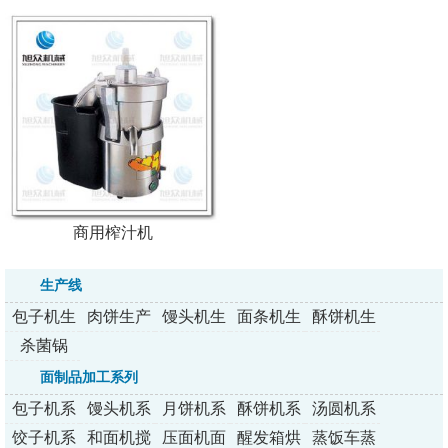
商用榨汁机
生产线
包子机生
肉饼生产
馒头机生
面条机生
酥饼机生
产线
线
产线
产线
产线
杀菌锅
面制品加工系列
包子机系
馒头机系
月饼机系
酥饼机系
汤圆机系
列
列
列
列
列
饺子机系
和面机搅
压面机面
醒发箱烘
蒸饭车蒸