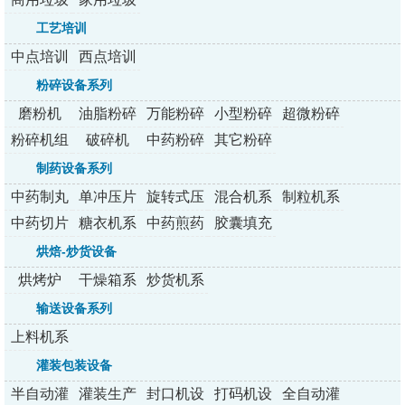
处理器
处理器
工艺培训
中点培训
西点培训
粉碎设备系列
磨粉机
油脂粉碎
万能粉碎
小型粉碎
超微粉碎
机
机
机系列
机/组
粉碎机组
破碎机
中药粉碎
其它粉碎
机
机
制药设备系列
中药制丸
单冲压片
旋转式压
混合机系
制粒机系
机
机
片机
列
列
中药切片
糖衣机系
中药煎药
胶囊填充
机
列
机系列
机
烘焙-炒货设备
烘烤炉
干燥箱系
炒货机系
列
列
输送设备系列
上料机系
列
灌装包装设备
半自动灌
灌装生产
封口机设
打码机设
全自动灌