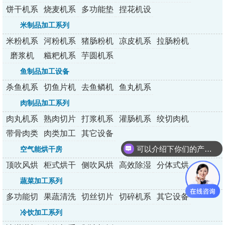
列
拌机
条机
烤炉
包炉
饼干机系
烧麦机系
多功能垫
捏花机设
列
列
纸机
备
米制品加工系列
米粉机系
河粉机系
猪肠粉机
凉皮机系
拉肠粉机
列
列
系列
列
系列
磨浆机
糍粑机系
芋圆机系
列
列
鱼制品加工设备
杀鱼机系
切鱼片机
去鱼鳞机
鱼丸机系
列
系列
系列
列
肉制品加工系列
肉丸机系
熟肉切片
打浆机系
灌肠机系
绞切肉机
列
机系列
列
列
带骨肉类
肉类加工
其它设备
加工设备
设备
可以介绍下你们的产品么？
空气能烘干房
顶吹风烘
柜式烘干
侧吹风烘
高效除湿
分体式烘
干房
房
干房
烘干房
干机
蔬菜加工系列
多功能切
果蔬清洗
切丝切片
切碎机系
其它设备
菜机
机
切丁机
列
冷饮加工系列