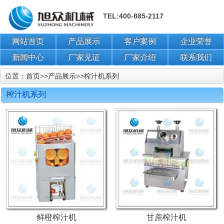
TEL:400-885-2117
网站首页
产品展示
客户案例
企业荣誉
新闻中心
厂家见证
厂家介绍
联系我们
位置：
首页
>>
产品展示
>>
榨汁机系列
榨汁机系列
鲜橙榨汁机
甘蔗榨汁机