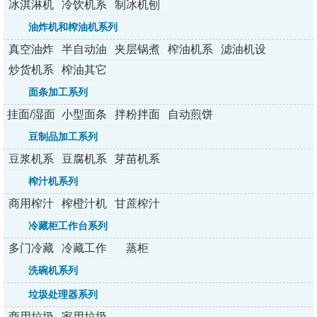
冰淇淋机
冷饮机系
制冰机刨
系列
列
冰机
油炸机和榨油机系列
真空油炸
半自动油
夹层锅煮
榨油机系
滤油机设
机
炸机
锅
列
备
炒货机系
榨油其它
列
配套设备
面条加工系列
挂面/湿面
小型面条
拌粉拌面
自动煎饼
面条机
机
机
机
豆制品加工系列
豆浆机系
豆腐机系
芽苗机系
列
列
列
榨汁机系列
商用榨汁
榨橙汁机
甘蔗榨汁
机
机
冷藏柜工作台系列
多门冷藏
冷藏工作
蒸柜
柜系列
台系列
洗碗机系列
垃圾处理器系列
商用垃圾
家用垃圾