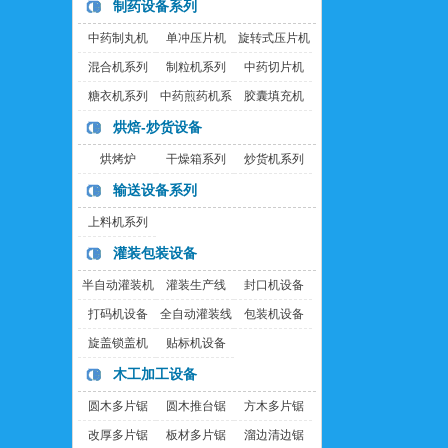
制药设备系列
中药制丸机
单冲压片机
旋转式压片机
混合机系列
制粒机系列
中药切片机
糖衣机系列
中药煎药机系
胶囊填充机
列
烘焙-炒货设备
烘烤炉
干燥箱系列
炒货机系列
输送设备系列
上料机系列
灌装包装设备
半自动灌装机
灌装生产线
封口机设备
打码机设备
全自动灌装线
包装机设备
旋盖锁盖机
贴标机设备
木工加工设备
圆木多片锯
圆木推台锯
方木多片锯
改厚多片锯
板材多片锯
溜边清边锯