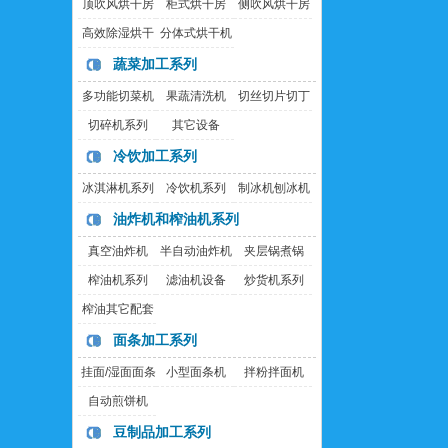
顶吹风烘干房
柜式烘干房
侧吹风烘干房
高效除湿烘干
分体式烘干机
房
蔬菜加工系列
多功能切菜机
果蔬清洗机
切丝切片切丁
机
切碎机系列
其它设备
冷饮加工系列
冰淇淋机系列
冷饮机系列
制冰机刨冰机
油炸机和榨油机系列
真空油炸机
半自动油炸机
夹层锅煮锅
榨油机系列
滤油机设备
炒货机系列
榨油其它配套
设备
面条加工系列
挂面/湿面面条
小型面条机
拌粉拌面机
机
自动煎饼机
豆制品加工系列