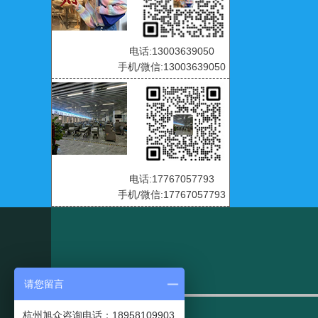
电话:13003639050
手机/微信:13003639050
电话:17767057793
手机/微信:17767057793
请您留言
杭州旭众咨询电话：18958109903