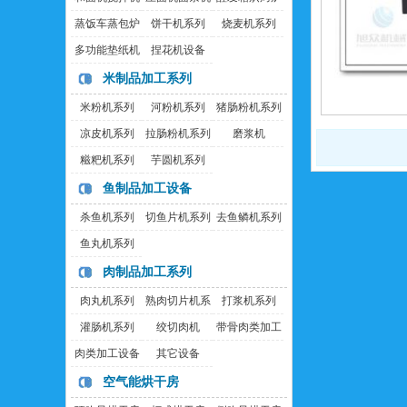
蒸饭车蒸包炉
饼干机系列
烧麦机系列
多功能垫纸机
捏花机设备
米制品加工系列
米粉机系列
河粉机系列
猪肠粉机系列
凉皮机系列
拉肠粉机系列
磨浆机
糍粑机系列
芋圆机系列
鱼制品加工设备
杀鱼机系列
切鱼片机系列
去鱼鳞机系列
鱼丸机系列
肉制品加工系列
肉丸机系列
熟肉切片机系
打浆机系列
列
灌肠机系列
绞切肉机
带骨肉类加工
设备
肉类加工设备
其它设备
空气能烘干房