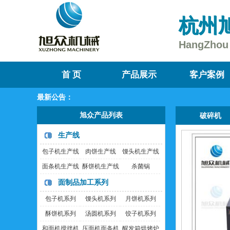
杭州
HangZhou 
首 页
产品展示
客户案例
最新公告：
旭众产品列表
破碎机
生产线
包子机生产线
肉饼生产线
馒头机生产线
面条机生产线
酥饼机生产线
杀菌锅
面制品加工系列
包子机系列
馒头机系列
月饼机系列
酥饼机系列
汤圆机系列
饺子机系列
和面机搅拌机
压面机面条机
醒发箱烘烤炉