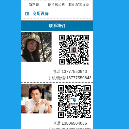
断料锯
锯片磨齿机
其他配套设备
商厨设备
联系我们
电话:13777550843
手机/微信:13777550843
电话:13806504065