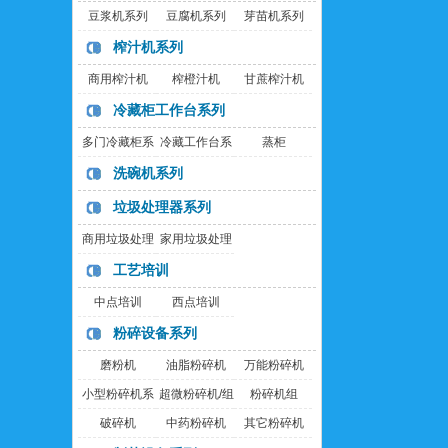
豆浆机系列
豆腐机系列
芽苗机系列
榨汁机系列
商用榨汁机
榨橙汁机
甘蔗榨汁机
冷藏柜工作台系列
多门冷藏柜系
冷藏工作台系
蒸柜
列
列
洗碗机系列
垃圾处理器系列
商用垃圾处理
家用垃圾处理
器
器
工艺培训
中点培训
西点培训
粉碎设备系列
磨粉机
油脂粉碎机
万能粉碎机
小型粉碎机系
超微粉碎机/组
粉碎机组
列
破碎机
中药粉碎机
其它粉碎机